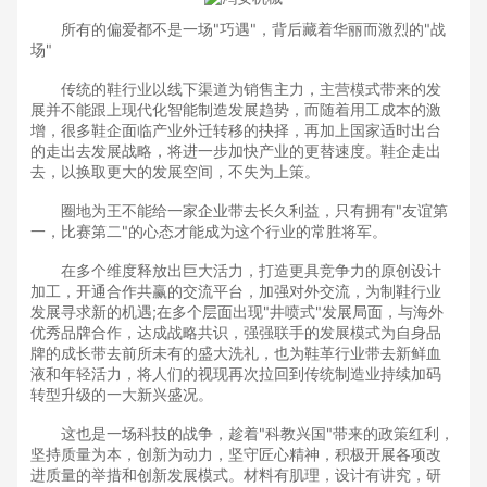
所有的偏爱都不是一场"巧遇"，背后藏着华丽而激烈的"战
场"
传统的鞋行业以线下渠道为销售主力，主营模式带来的发
展并不能跟上现代化智能制造发展趋势，而随着用工成本的激
增，很多鞋企面临产业外迁转移的抉择，再加上国家适时出台
的走出去发展战略，将进一步加快产业的更替速度。鞋企走出
去，以换取更大的发展空间，不失为上策。
圈地为王不能给一家企业带去长久利益，只有拥有"友谊第
一，比赛第二"的心态才能成为这个行业的常胜将军。
在多个维度释放出巨大活力，打造更具竞争力的原创设计
加工，开通合作共赢的交流平台，加强对外交流，为制鞋行业
发展寻求新的机遇;在多个层面出现"井喷式"发展局面，与海外
优秀品牌合作，达成战略共识，强强联手的发展模式为自身品
牌的成长带去前所未有的盛大洗礼，也为鞋革行业带去新鲜血
液和年轻活力，将人们的视现再次拉回到传统制造业持续加码
转型升级的一大新兴盛况。
这也是一场科技的战争，趁着"科教兴国"带来的政策红利，
坚持质量为本，创新为动力，坚守匠心精神，积极开展各项改
进质量的举措和创新发展模式。材料有肌理，设计有讲究，研