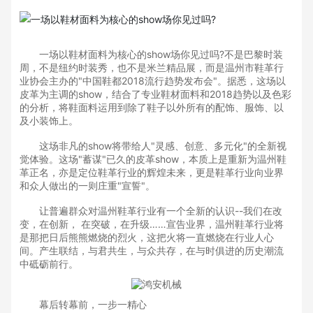
场以皮革为主调的show，结合了专业鞋材面料和2018趋势
以及色彩的分析，将鞋面料运用到除了鞋子以外所有的配
饰、服饰、以及小装饰上。 这场非凡的show将带给
人"灵感、创意、多元化"的全新视觉体验。这场"蓄谋"已久
一场以鞋材面料为核心的show场你见过吗?不是巴黎时装
的皮革show，本
周，不是纽约时装秀，也不是米兰精品展，而是温州市鞋革行
业协会主办的"中国鞋都2018流行趋势发布会"。据悉，这场以
皮革为主调的show，结合了专业鞋材面料和2018趋势以及色彩
的分析，将鞋面料运用到除了鞋子以外所有的配饰、服饰、以
及小装饰上。
这场非凡的show将带给人"灵感、创意、多元化"的全新视
觉体验。这场"蓄谋"已久的皮革show，本质上是重新为温州鞋
革正名，亦是定位鞋革行业的辉煌未来，更是鞋革行业向业界
和众人做出的一则庄重"宣誓"。
让普遍群众对温州鞋革行业有一个全新的认识--我们在改
变，在创新， 在突破，在升级……宣告业界，温州鞋革行业将
是那把日后熊熊燃烧的烈火，这把火将一直燃烧在行业人心
间。产生联结，与君共生，与众共存，在与时俱进的历史潮流
中砥砺前行。
幕后转幕前，一步一精心