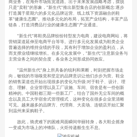
商业务，在海外市场拓宽道路。出于未来发展战略考虑，摆脱
只是"卖鞋"的形象，"新生代"推出新型集合店的创新概念:逐步
打造属于星期六的多元化品牌运营、线上线下资源融合的鞋
革"健康生态圈"。推动多元化的布局，拓宽产业结构，丰富产品
链条，打造消费品行业的健康生态圈"产业通道。
"新生代"将鞋类品牌纷纷转型发力电商，建设电商网站，将
营销渠道延伸至电商平台等等。进行多元化发展成为鞋类企业
普遍选择的维持业绩的手段，其有利于增加企业的盈利点，从
而支撑业绩继续增长。在多元化发展中，"新生代"注意新业务与
主营业务之间的契合度，各业务之间形成协同效应。
"温州新生代"身上所具备的锐利和果断，时刻把握市场走
向，敏锐的市场嗅觉和坚定的品牌意识让他们步步为营。鞋业
的销售渠道也开始出现很多的变化与升级:对于鞋子、设计、理
念、理解、企业管理以及工厂设施、车间、宿舍是有一些创新
精神的。中国鞋都三期一些新工厂，结合了国外无尘车间的概
念以及员工大学宿舍式管理模式，这种变化在很多企业里清晰
可见。越来越多的品牌方、代理商、大卖场、连锁店开始汇聚
到温州来采购鞋子。
故此，骑虎难下的困难局面瞬间华丽转身，各大鞋企摇身
一变成为市场上的冲锋队，火炬传递般生生不息。