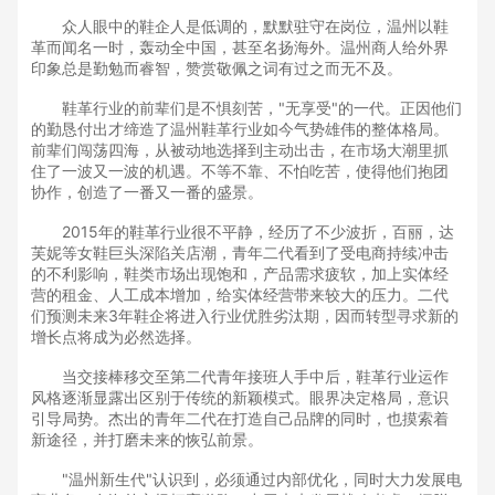
众人眼中的鞋企人是低调的，默默驻守在岗位，温州以鞋
革而闻名一时，轰动全中国，甚至名扬海外。温州商人给外界
印象总是勤勉而睿智，赞赏敬佩之词有过之而无不及。
鞋革行业的前辈们是不惧刻苦，"无享受"的一代。正因他们
的勤恳付出才缔造了温州鞋革行业如今气势雄伟的整体格局。
前辈们闯荡四海，从被动地选择到主动出击，在市场大潮里抓
住了一波又一波的机遇。不等不靠、不怕吃苦，使得他们抱团
协作，创造了一番又一番的盛景。
2015年的鞋革行业很不平静，经历了不少波折，百丽，达
芙妮等女鞋巨头深陷关店潮，青年二代看到了受电商持续冲击
的不利影响，鞋类市场出现饱和，产品需求疲软，加上实体经
营的租金、人工成本增加，给实体经营带来较大的压力。二代
们预测未来3年鞋企将进入行业优胜劣汰期，因而转型寻求新的
增长点将成为必然选择。
当交接棒移交至第二代青年接班人手中后，鞋革行业运作
风格逐渐显露出区别于传统的新颖模式。眼界决定格局，意识
引导局势。杰出的青年二代在打造自己品牌的同时，也摸索着
新途径，并打磨未来的恢弘前景。
"温州新生代"认识到，必须通过内部优化，同时大力发展电